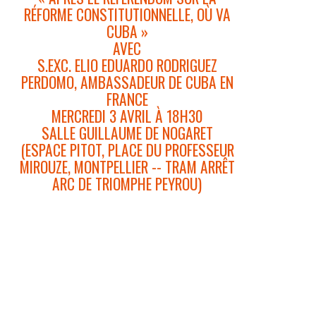
RÉFORME CONSTITUTIONNELLE, OÙ VA
CUBA »
AVEC
S.EXC. ELIO EDUARDO RODRIGUEZ
PERDOMO, AMBASSADEUR DE CUBA EN
FRANCE
MERCREDI 3 AVRIL À 18H30
SALLE GUILLAUME DE NOGARET
(ESPACE PITOT, PLACE DU PROFESSEUR
MIROUZE, MONTPELLIER -- TRAM ARRÊT
ARC DE TRIOMPHE PEYROU)
Le processus de consultation populaire du
projet de la nouvelle constitution a duré du
13 août au 15 novembre et a mobilisé tout
le pays.
Des dizaines de milliers de réunions ont eu
lieu pour la discuter et l’amender.
Dans son écriture définitive elle a été